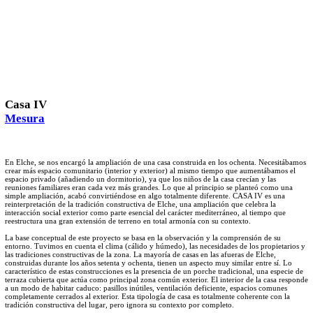
Casa IV
Mesura
En Elche, se nos encargó la ampliación de una casa construida en los ochenta. Necesitábamos
crear más espacio comunitario (interior y exterior) al mismo tiempo que aumentábamos el
espacio privado (añadiendo un dormitorio), ya que los niños de la casa crecían y las
reuniones familiares eran cada vez más grandes. Lo que al principio se planteó como una
simple ampliación, acabó convirtiéndose en algo totalmente diferente. CASA IV es una
reinterpretación de la tradición constructiva de Elche, una ampliación que celebra la
interacción social exterior como parte esencial del carácter mediterráneo, al tiempo que
reestructura una gran extensión de terreno en total armonía con su contexto.
La base conceptual de este proyecto se basa en la observación y la comprensión de su
entorno. Tuvimos en cuenta el clima (cálido y húmedo), las necesidades de los propietarios y
las tradiciones constructivas de la zona. La mayoría de casas en las afueras de Elche,
construidas durante los años setenta y ochenta, tienen un aspecto muy similar entre sí. Lo
característico de estas construcciones es la presencia de un porche tradicional, una especie de
terraza cubierta que actúa como principal zona común exterior. El interior de la casa responde
a un modo de habitar caduco: pasillos inútiles, ventilación deficiente, espacios comunes
completamente cerrados al exterior. Esta tipología de casa es totalmente coherente con la
tradición constructiva del lugar, pero ignora su contexto por completo.