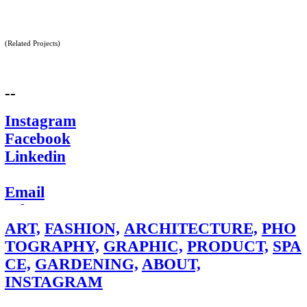
(Related Projects)
--
Instagram
Facebook
Linkedin
Email
WhatsApp
ART,
FASHION,
ARCHITECTURE,
PHO
2012, OC Archive
TOGRAPHY,
GRAPHIC,
PRODUCT,
SPA
CE,
GARDENING,
ABOUT,
INSTAGRAM