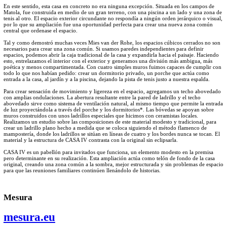
En este sentido, esta casa en concreto no era ninguna excepción. Situada en los campos de
Matola, fue construida en medio de un gran terreno, con una piscina a un lado y una zona de
tenis al otro. El espacio exterior circundante no respondía a ningún orden jerárquico o visual,
por lo que su ampliación fue una oportunidad perfecta para crear una nueva zona común
central que ordenase el espacio.
Tal y como demostró muchas veces Mies van der Rohe, los espacios cúbicos cerrados no son
necesarios para crear una zona común. Si usamos paredes independientes para definir
espacios, podemos abrir la caja tradicional de la casa y expandirla hacia el paisaje. Haciendo
esto, entrelazamos el interior con el exterior y generamos una división más ambigua, más
poética y menos compartimentada. Con cuatro simples muros fuimos capaces de cumplir con
todo lo que nos habían pedido: crear un dormitorio privado, un porche que actúa como
entrada a la casa, al jardín y a la piscina, dejando la pista de tenis justo a nuestra espalda.
Para crear sensación de movimiento y ligereza en el espacio, agregamos un techo abovedado
con amplias ondulaciones. La abertura resultante entre la pared de ladrillo y el techo
abovedado sirve como sistema de ventilación natural, al mismo tiempo que permite la entrada
de luz proyectándola a través del porche y los dormitorios*. Las bóvedas se apoyan sobre
muros construidos con unos ladrillos especiales que hicimos con ceramistas locales.
Realizamos un estudio sobre las composiciones de este material modesto y tradicional, para
crear un ladrillo plano hecho a medida que se coloca siguiendo el método flamenco de
mampostería, donde los ladrillos se sitúan en líneas de cuatro y los bordes nunca se tocan. El
material y la estructura de CASA IV contrasta con la original sin eclipsarla.
CASA IV es un pabellón para invitados que funciona, un elemento modesto en la premisa
pero determinante en su realización. Esta ampliación actúa como telón de fondo de la casa
original, creando una zona común a la sombra, mejor estructurada y sin problemas de espacio
para que las reuniones familiares continúen llenándolo de historias.
Mesura
mesura.eu